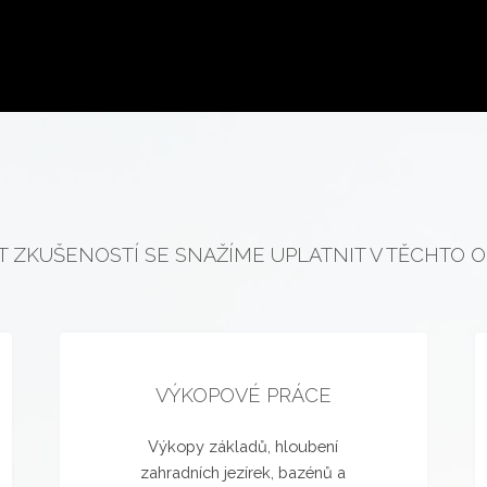
T ZKUŠENOSTÍ SE SNAŽÍME UPLATNIT V TĚCHTO 
VÝKOPOVÉ PRÁCE
Výkopy základů, hloubení
zahradních jezírek, bazénů a