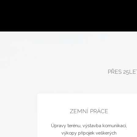
PŘES 25LE
ZEMNÍ PRÁCE
Úpravy terénu, výstavba komunikací,
výkopy přípojek veškerých